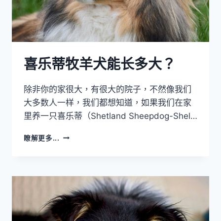
喜乐蒂牧羊犬能长多大？
除非你的家很大，有很大的院子，不然像我们
大多数人一样，我们都想知道，如果我们在家
里养一只喜乐蒂（Shetland Sheepdog-Shel…
喜
瞭解更多...
乐
蒂
牧
羊
犬
能
长
多