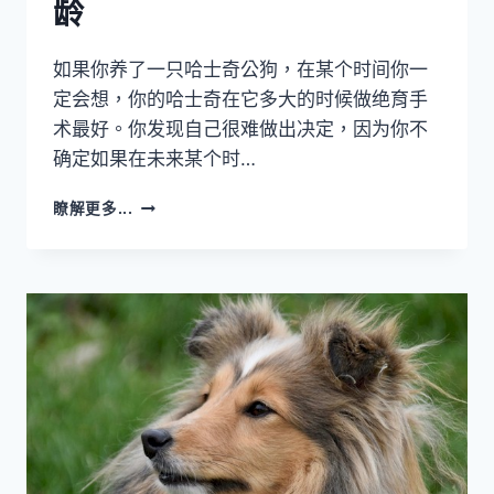
龄
如果你养了一只哈士奇公狗，在某个时间你一
定会想，你的哈士奇在它多大的时候做绝育手
术最好。你发现自己很难做出决定，因为你不
确定如果在未来某个时…
哈
瞭解更多...
士
奇
做
绝
育
手
术
的
最
佳
年
龄