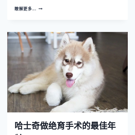
小
瞭解更多...
猎
犬
能
长
多
大？
（附
混
血
小
猎
犬
数
据）
哈士奇做绝育手术的最佳年