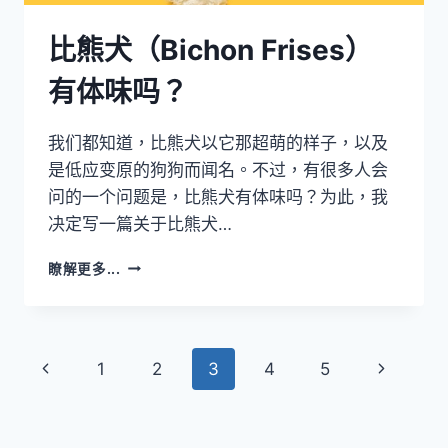
比熊犬（Bichon Frises）
有体味吗？
我们都知道，比熊犬以它那超萌的样子，以及
是低应变原的狗狗而闻名。不过，有很多人会
问的一个问题是，比熊犬有体味吗？为此，我
决定写一篇关于比熊犬…
比
瞭解更多...
熊
犬
（BICHON
FRISES）
Page
Previous
Next
1
2
3
4
5
有
体
navigation
Page
Page
味
吗？