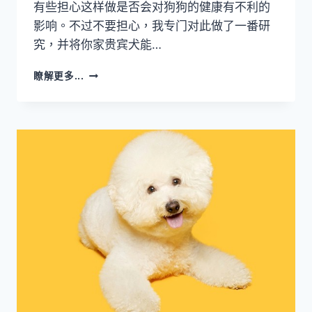
有些担心这样做是否会对狗狗的健康有不利的
影响。不过不要担心，我专门对此做了一番研
究，并将你家贵宾犬能…
贵
瞭解更多...
宾
犬
能
吃
蛋
吗？