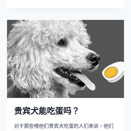
乐
蒂
牧
羊
犬
什
么
时
候
应
该
做
绝
育
手
术？
贵宾犬能吃蛋吗？
对于那些喂他们贵宾犬吃蛋的人们来说，他们