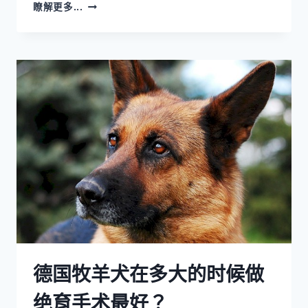
小
瞭解更多...
猎
犬
吃
香
蕉
吗？
德国牧羊犬在多大的时候做
绝育手术最好？