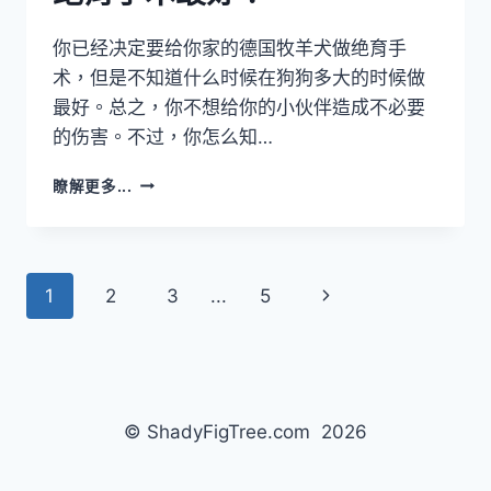
你已经决定要给你家的德国牧羊犬做绝育手
术，但是不知道什么时候在狗狗多大的时候做
最好。总之，你不想给你的小伙伴造成不必要
的伤害。不过，你怎么知…
德
瞭解更多...
国
牧
羊
犬
Page
Next
1
2
3
...
5
在
多
navigation
Page
大
的
时
候
© ShadyFigTree.com 2026
做
绝
育