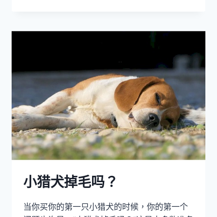
的
比
熊
犬
为
什
么
要
掉
毛？
小猎犬掉毛吗？
当你买你的第一只小猎犬的时候，你的第一个