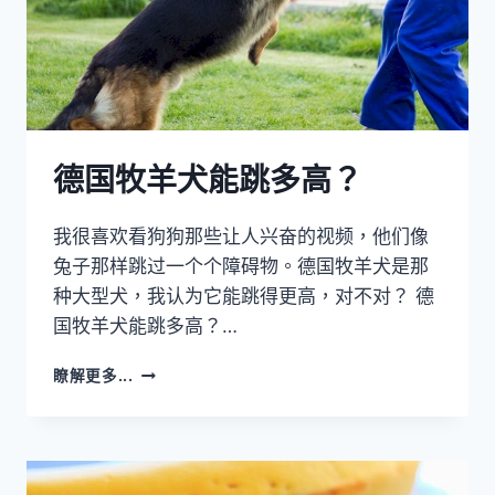
德国牧羊犬能跳多高？
我很喜欢看狗狗那些让人兴奋的视频，他们像
兔子那样跳过一个个障碍物。德国牧羊犬是那
种大型犬，我认为它能跳得更高，对不对？ 德
国牧羊犬能跳多高？…
德
瞭解更多...
国
牧
羊
犬
能