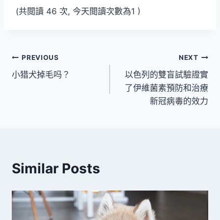
(共閲讀 46 次, 今天閲讀次數為1 )
文
PREVIOUS
NEXT
小猎犬掉毛吗？
以色列的雙盲試驗證實
章
了伊維菌素預防和治療
導
新冠病毒的效力
覽
Similar Posts