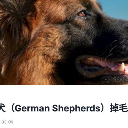
（German Shepherds）掉
-03-09