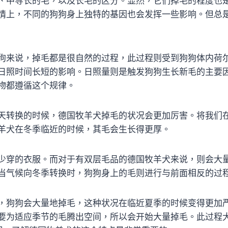
、中等长的毛，以及长毛的区分。显然，它们掉毛的程度也
情上，不同的狗狗身上独特的基因也会发挥一些影响。但总
狗来说，掉毛都是很自然的过程，此过程则受到狗狗体内荷
日照时间长短的影响。日照量则是触发狗狗生长新毛的主要
物都遵循这个规律。
天转换的时候，德国牧羊犬掉毛的状况会更加厉害。将我们
羊犬在冬季临近的时候，其毛会生长得更厚。
少穿的衣服。而对于有双层毛品的德国牧羊犬来说，则会大
当气候向冬季转换时，狗狗身上的毛则进行与前面相反的过
，狗狗会大量地掉毛，这种状况在临近夏季的时候变得更加
要为适应季节的毛腾出空间，所以会开始大量掉毛。此过程