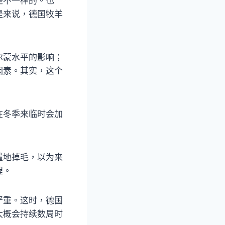
是不一样的。也
是来说，德国牧羊
尔蒙水平的影响；
因素。其实，这个
在冬季来临时会加
量地掉毛，以为来
程。
严重。这时，德国
大概会持续数周时