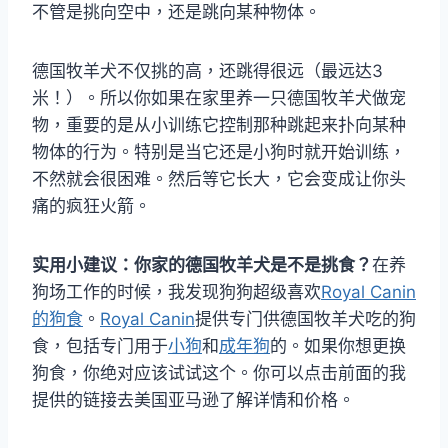
不管是挑向空中，还是跳向某种物体。
德国牧羊犬不仅挑的高，还跳得很远（最远达3
米！）。所以你如果在家里养一只德国牧羊犬做宠
物，重要的是从小训练它控制那种跳起来扑向某种
物体的行为。特别是当它还是小狗时就开始训练，
不然就会很困难。然后等它长大，它会变成让你头
痛的疯狂火箭。
实用小建议：你家的德国牧羊犬是不是挑食？
在养
狗场工作的时候，我发现狗狗超级喜欢
Royal Canin
的狗食
。
Royal Canin
提供专门供德国牧羊犬吃的狗
食，包括专门用于
小狗
和
成年狗
的。如果你想更换
狗食，你绝对应该试试这个。你可以点击前面的我
提供的链接去美国亚马逊了解详情和价格。