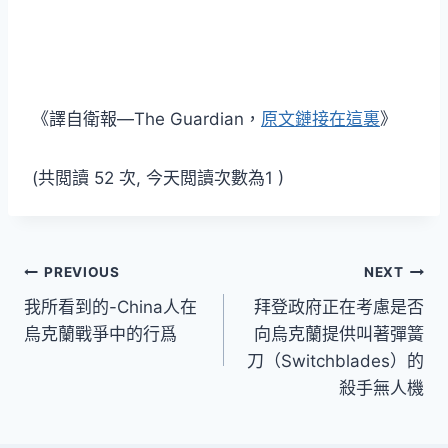
《譯自衛報—The Guardian，
原文鏈接在這裏
》
(共閲讀 52 次, 今天閲讀次數為1 )
文
PREVIOUS
NEXT
我所看到的-China人在
拜登政府正在考慮是否
章
烏克蘭戰爭中的行爲
向烏克蘭提供叫著彈簧
導
刀（Switchblades）的
殺手無人機
覽