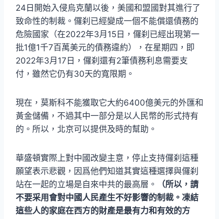
24日開始入侵烏克蘭以後，美國和盟國對其進行了
致命性的制裁。儸刹已經變成一個不能償還債務的
危險國家（在2022年3月15日，儸刹已經出現第一
批1億1千7百萬美元的債務違約），在星期四，即
2022年3月17日，儸刹還有2筆債務利息需要支
付，雖然它仍有30天的寬限期。
現在，莫斯科不能獲取它大約6400億美元的外匯和
黃金儲備，不過其中一部分是以人民幣的形式持有
的。所以，北京可以提供及時的幫助。
華盛頓實際上對中國改變主意，停止支持儸刹這種
願望表示悲觀，因爲他們知道其實這種選擇與儸刹
站在一起的立場是自來中共的最高層。
（所以，請
不要采用會對中國人民產生不好影響的制裁。凍結
這些人的家庭在西方的財產是最有力和有效的方