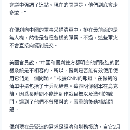
會議中强調了這點。現在的問題是，他們到底會走
多遠。“
在儸刹向中國的軍事采購清單中，排在最前面的是
無人機，然後是各種各樣的彈藥。不過，這些軍火
不會直接向儸刹提交。
美國官員說，”中國和儸刹雙方都明白他們製造的武
器系統是不相容的，所以，儸刹是否能有效使用使
用它們是一個問題。“ 根據CNN的報道，在儸刹的
清單中還包括了士兵配給包。這表明儸刹軍在烏克
蘭，因爲長時間不能達到作戰目標以及激烈的戰
鬥，遇到了他們不曾預料的，嚴重的後勤補給問
題。
儸刹現在最緊迫的需求是經濟和財務援助，自它2月