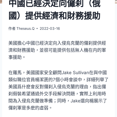
中國已經決定向儸刹（俄
國）提供經濟和財務援助
作者
Theseus.Q
2022-03-16
美國擔心中國已經決定向入侵烏克蘭的儸刹提供經
濟和財務援助，並很可能提供包括無人機在内的軍
事援助。
在羅馬，美國國家安全顧問Jake Sullivan在與中國
類似職位官員楊潔篪的7個小時會談中，詳細列舉了
美國爲什麽會反對儸刹入侵烏克蘭的理由，指出儸
刹假裝希望通過外交手段解決問題，實際上利用時
間為入侵烏克蘭做準備；同時，Jake還向楊展示了
儸刹軍是多麽的虛弱。