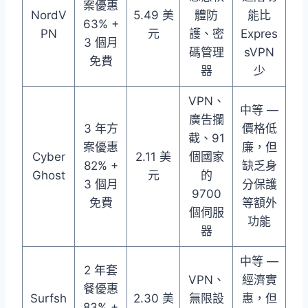
案優惠
NordV
5.49 美
體防
能比
63% +
PN
元
護、密
Expres
3 個月
碼管理
sVPN
免費
器
少
VPN、
中等 —
廣告攔
3 年方
價格低
截、91
案優惠
廉，但
Cyber​​
2.11 美
個國家
82% +
缺乏身
Ghost
元
的
3 個月
分保護
9700
免費
等額外
個伺服
功能
器
中等 —
2 年套
VPN、
經濟實
餐優惠
Surfsh
2.30 美
無限設
惠，但
83% +