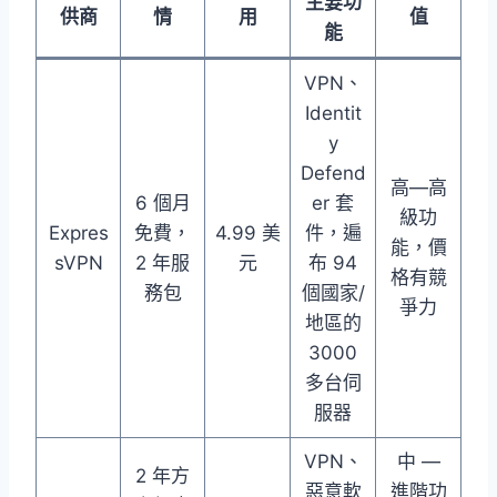
主要功
供商
情
用
值
能
VPN、
Identit
y
Defend
高—高
6 個月
er 套
級功
Expres
免費，
4.99 美
件，遍
能，價
sVPN
2 年服
元
布 94
格有競
務包
個國家/
爭力
地區的
3000
多台伺
服器
VPN、
中 —
2 年方
惡意軟
進階功