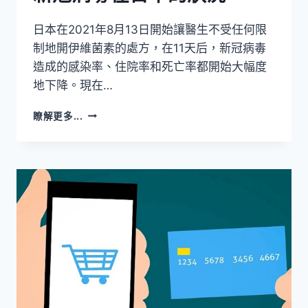
日本在2021年8月13日開始讓醫生不受任何限
制地開伊維菌素的處方，在11天后，新冠病毒
造成的感染率、住院率和死亡率都開始大幅度
地下降。現在…
新
瞭解更多...
冠
病
毒
在
日
本
的
狀
況