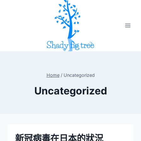
Skip
to
content
Home
/
Uncategorized
Uncategorized
新冠病毒在日本的狀況