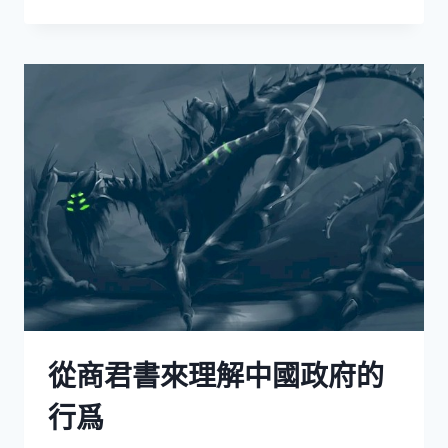
過
詩
來
瞭
解
聖
誕
節
從商君書來理解中國政府的
行爲