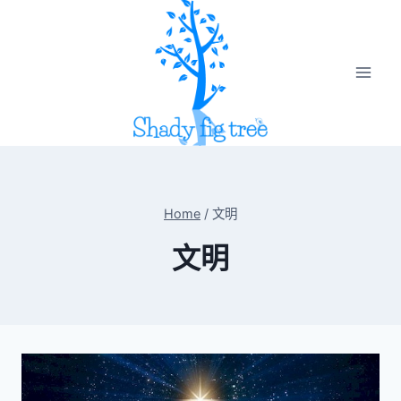
Skip
to
content
Home
/
文明
文明